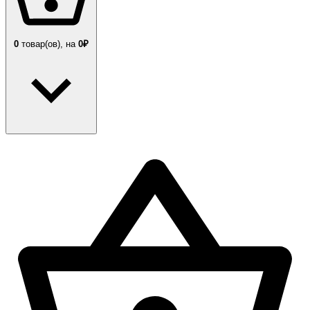
0
товар(ов),
на
0₽