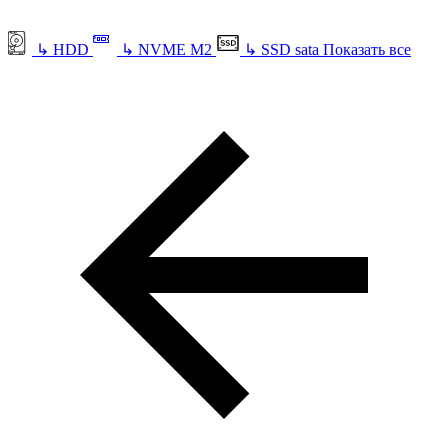
↳
HDD
↳
NVME M2
↳
SSD sata
Показать все