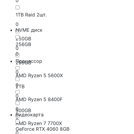
0
1TB Raid 2шт.
0
NVME диск
250GB
256GB
0
0
Процессор
256GB
0
AMD Ryzen 5 5600X
0
2TB
0
AMD Ryzen 5 8400F
0
500GB
Видеокарта
0
AMD Ryzen 7 7700X
GeForce RTX 4060 8GB
0