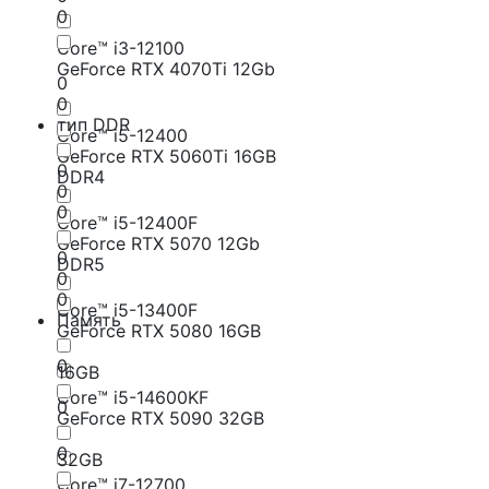
0
Core™ i3-12100
GeForce RTX 4070Ti 12Gb
0
0
тип DDR
Core™ i5-12400
GeForce RTX 5060Ti 16GB
0
DDR4
0
0
Core™ i5-12400F
GeForce RTX 5070 12Gb
0
DDR5
0
0
Core™ i5-13400F
Память
GeForce RTX 5080 16GB
0
0
16GB
Core™ i5-14600KF
0
GeForce RTX 5090 32GB
0
0
32GB
Core™ i7-12700