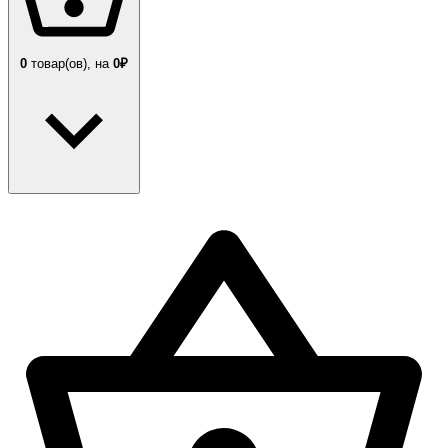
0
товар(ов),
на
0₽