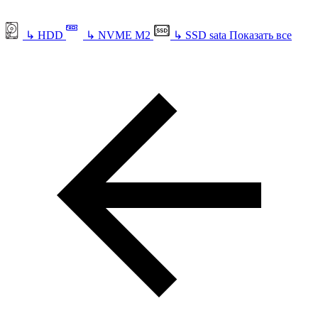
↳
HDD
↳
NVME M2
↳
SSD sata
Показать все