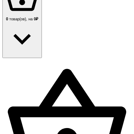
0
товар(ов),
на
0₽