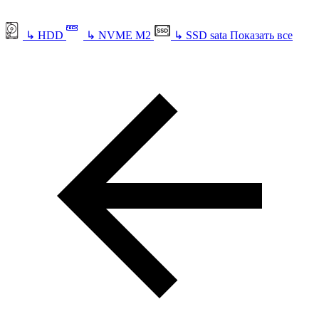
↳
HDD
↳
NVME M2
↳
SSD sata
Показать все